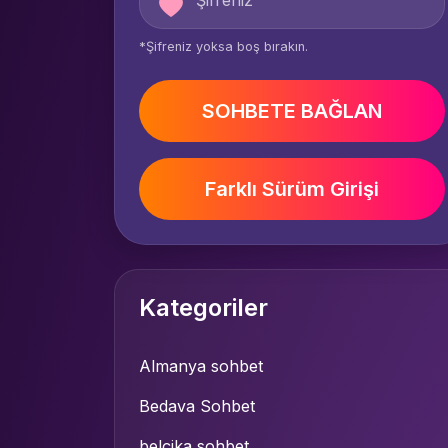
*Şifreniz yoksa boş bırakın.
SOHBETE BAĞLAN
Farklı Sürüm Girişi
Kategoriler
Almanya sohbet
Bedava Sohbet
belçika sohbet