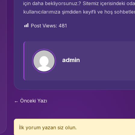
için daha bekliyorsunuz.? Sitemiz içerisindeki od
kullanıcılarımıza şimdiden keyifli ve hoş sohbetler 
Post Views:
481
admin
← Önceki Yazı
İlk yorum yazan siz olun.