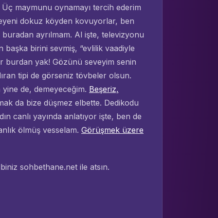
e. Üç maymunu oynamayı tercih ederim
eyeni dokuz köyden kovuyorlar, ben
 buradan ayrılmam. Al işte, televizyonu
başka birini sevmiş, “evlilik vaadiyle
uyur burdan yak! Gözünü seveyim senin
dıran tipi de görseniz tövbeler olsun.
m yine de, demeyeceğim.
Beşeriz,
amak da bize düşmez elbette. Dedikodu
n canlı yayında anlatıyor işte, ben de
nsanlık ölmüş vesselam.
Görüşmek üzere
biniz sohbethane.net ile atsın.