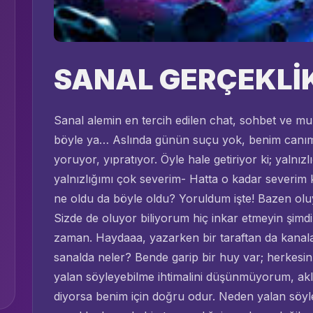
SANAL GERÇEKLİ
Sanal alemin en tercih edilen chat, sohbet ve muha
böyle ya… Aslında günün suçu yok, benim canım sık
yoruyor, yıpratıyor. Öyle hale getiriyor ki; yalnı
yalnızlığımı çok severim- Hatta o kadar severim 
ne oldu da böyle oldu? Yoruldum işte! Bazen oluyo
Sizde de oluyor biliyorum hiç inkar etmeyin şim
zaman. Haydaaa, yazarken bir taraftan da kanal
sanalda neler? Bende garip bir huy var; herkesi
yalan söyleyebilme ihtimalini düşünmüyorum, ak
diyorsa benim için doğru odur. Neden yalan söyl