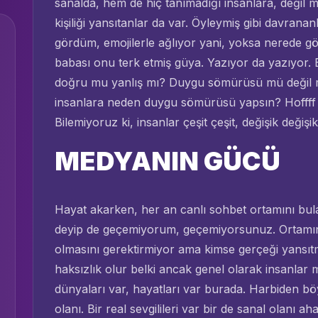
sanalda, hem de hiç tanımadığı insanlara, değil m
kişiliği yansıtanlar da var. Öyleymiş gibi davranan
gördüm, emojilerle ağlıyor yani, yoksa nerede gö
babası onu terk etmiş güya. Yazıyor da yazıyor. B
doğru mu yanlış mı? Duygu sömürüsü mü değil mi
insanlara neden duygu sömürüsü yapsın? Hoffff k
Bilemiyoruz ki, insanlar çeşit çeşit, değişik değişik
MEDYANIN GÜCÜ
Hayat akarken, her an canlı sohbet ortamını bulabi
deyip de geçemiyorum, geçemiyorsunuz. Ortamın 
olmasını gerektirmiyor ama kimse gerçeği yansıt
haksızlık olur belki ancak genel olarak insanlar m
dünyaları var, hayatları var burada. Harbiden böyl
olanı. Bir real sevgilileri var bir de sanal olanı