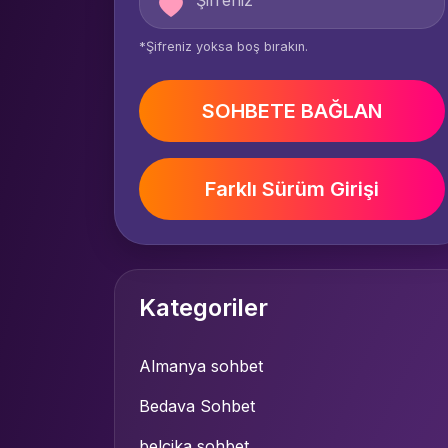
*Şifreniz yoksa boş bırakın.
SOHBETE BAĞLAN
Farklı Sürüm Girişi
Kategoriler
Almanya sohbet
Bedava Sohbet
belçika sohbet