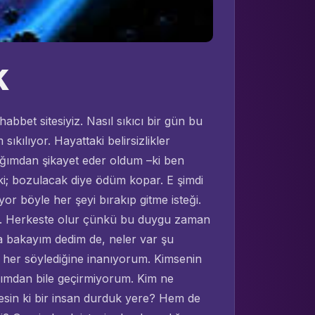
K
bbet sitesiyiz. Nasıl sıkıcı bir gün bu
ılıyor. Hayattaki belirsizlikler
zlığımdan şikayet eder oldum –ki ben
ki; bozulacak diye ödüm kopar. E şimdi
r böyle her şeyi bırakıp gitme isteği.
di. Herkeste olur çünkü bu duygu zaman
a bakayım dedim de, neler var şu
n her söylediğine inanıyorum. Kimsenin
lımdan bile geçirmiyorum. Kim ne
esin ki bir insan durduk yere? Hem de