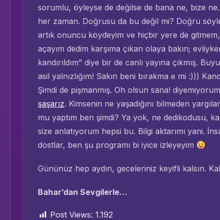
sorumlu, öyleyse de değilse de bana ne, bize n
her zaman. Doğrusu da bu değil mi? Doğru söyl
artık onuncu köydeyim ve hiçbir yere de gitmem,
açayım dedim karşıma çıkan olaya bakın; evliyken 
kandırıldım” diye bir de canlı yayına çıkmış. B
asil yalnızlığım! Sakın beni bırakma e mi :))) Kan
Şimdi de pişmanmış. Oh olsun sana! diyemiyoru
şaşarız
. Kimsenin ne yaşadığını bilmeden yargıl
mu yaptım ben şimdi? Ya yok, ne dedikodusu, kadı
size anlatıyorum hepsi bu. Bilgi aktarımı yani. İ
dostlar, ben şu programı bi iyice izleyeyim
Gününüz hep aydın, geceleriniz keyifli kalsın. Kal
Bahar’dan Sevgilerle…
Post Views:
1.192