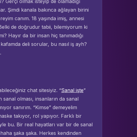
i? Gerçi olmak isteyip de olamadığı
lar. Şimdi kanala bakınca ağlayan birini
reyim canım. 18 yaşında imiş, annesi
elki de doğrudur tabii, bilemiyorum ki
? Hayır da bir insan hiç tanımadığı
afamda deli sorular, bu nasıl iş ayh?
.
leceğiniz chat sitesiyiz. “
Sanal işte
”
sanal olması, insanların da sanal
mıyor sanırım. “Kimse” demeyelim
aske takıyor, rol yapıyor. Farklı bir
e bu. Bir real hayatları var bir de sanal
 ahahaha şaka şaka. Herkes kendinden