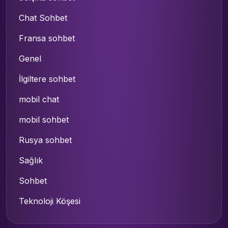
Chat Sohbet
Fransa sohbet
Genel
İlgiltere sohbet
mobil chat
mobil sohbet
Rusya sohbet
Sağlık
Sohbet
Teknoloji Köşesi