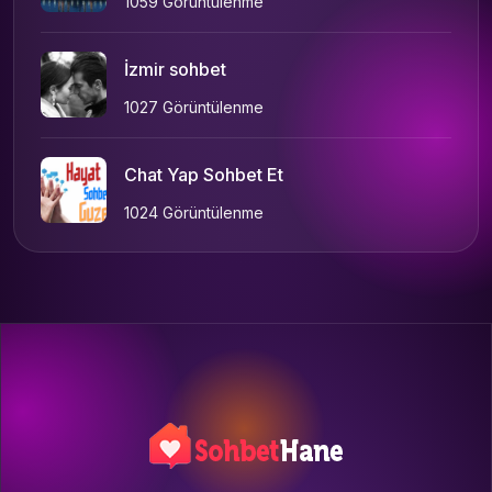
1059 Görüntülenme
İzmir sohbet
1027 Görüntülenme
Chat Yap Sohbet Et
1024 Görüntülenme