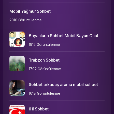
Mobil Yağmur Sohbet
2016 Görüntülenme
Bayanlarla Sohbet Mobil Bayan Chat
1912 Görüntülenme
Trabzon Sohbet
1792 Görüntülenme
Sohbet arkadaş arama mobil sohbet
1618 Görüntülenme
İl İl Sohbet