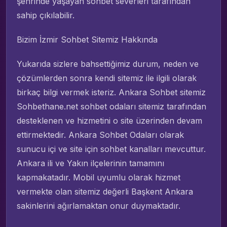
şehrinde yaşayan sohbet severleri tarafından
sahip çıkılabilir.
Bizim İzmir Sohbet Sitemiz Hakkında
Yukarıda sizlere bahsettiğimiz durum, neden ve
çözümlerden sonra kendi sitemiz ile ilgili olarak
birkaç bilgi vermek isteriz. Ankara Sohbet sitemiz
Sohbethane.net sohbet odaları sitemiz tarafından
desteklenen ve hizmetini o site üzerinden devam
ettirmektedir. Ankara Sohbet Odaları olarak
sunucu içi ve site için sohbet kanalları mevcuttur.
Ankara ili ve Yakın ilçelerinin tamamını
kapmakatadır. Mobil uyumlu olarak hizmet
vermekte olan sitemiz değerli Başkent Ankara
sakinlerini ağırlamaktan onur duymaktadır.