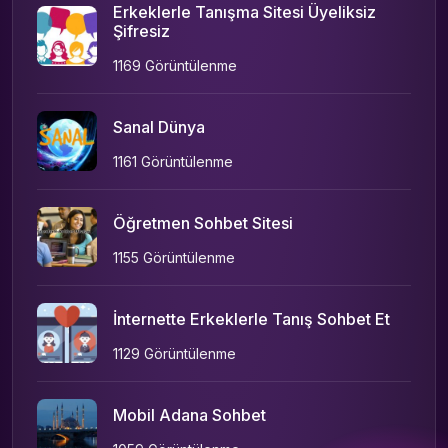
Erkeklerle Tanışma Sitesi Üyeliksiz
Şifresiz
1169 Görüntülenme
Sanal Dünya
1161 Görüntülenme
Öğretmen Sohbet Sitesi
1155 Görüntülenme
İnternette Erkeklerle Tanış Sohbet Et
1129 Görüntülenme
Mobil Adana Sohbet