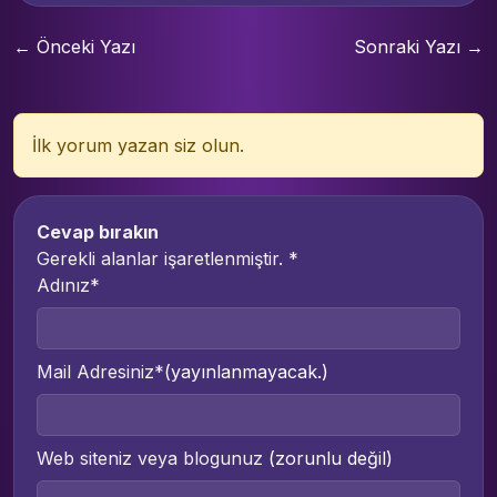
← Önceki Yazı
Sonraki Yazı →
İlk yorum yazan siz olun.
Cevap bırakın
Gerekli alanlar işaretlenmiştir.
*
Adınız*
Mail Adresiniz*
(yayınlanmayacak.)
Web siteniz veya blogunuz
(zorunlu değil)