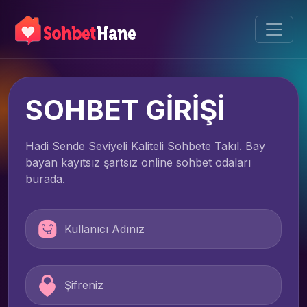
SOHBET GİRİŞİ
Hadi Sende Seviyeli Kaliteli Sohbete Takıl. Bay
bayan kayıtsız şartsız online sohbet odaları
burada.