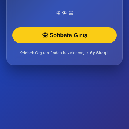
🦋 🦋 🦋
🦋 Sohbete Giriş
Kelebek.Org tarafından hazırlanmıştır.
ßy SheqiL